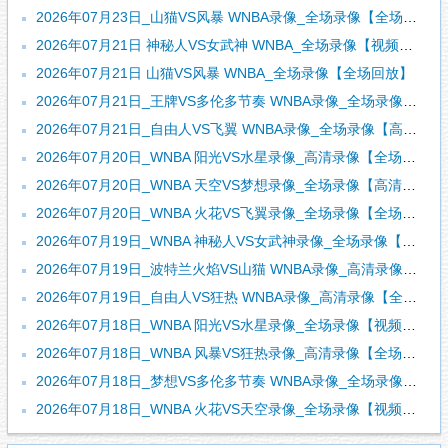
2026年07月23日_山猫VS风暴 WNBA录像_全场录像【全场回放】
2026年07月21日 神秘人VS女武神 WNBA_全场录像【视频集锦】
2026年07月21日 山猫VS风暴 WNBA_全场录像【全场回放】
2026年07月21日_王牌VS多伦多节奏 WNBA录像_全场录像【视频集锦】
2026年07月21日_自由人VS飞翼 WNBA录像_全场录像【高清回放】
2026年07月20日_WNBA 阳光VS水星录像_高清录像【全场回放】
2026年07月20日_WNBA 天空VS梦想录像_全场录像【高清回放】
2026年07月20日_WNBA 火花VS飞翼录像_全场录像【全场回放】
2026年07月19日_WNBA 神秘人VS女武神录像_全场录像【全场回放】
2026年07月19日_波特兰火焰VS山猫 WNBA录像_高清录像【全场回放】
2026年07月19日_自由人VS狂热 WNBA录像_高清录像【全场回放】
2026年07月18日_WNBA 阳光VS水星录像_全场录像【视频集锦】
2026年07月18日_WNBA 风暴VS狂热录像_高清录像【全场回放】
2026年07月18日_梦想VS多伦多节奏 WNBA录像_全场录像【高清回放】
2026年07月18日_WNBA 火花VS天空录像_全场录像【视频集锦】