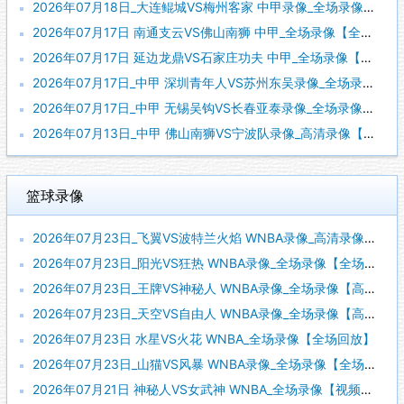
2026年07月18日_大连鲲城VS梅州客家 中甲录像_全场录像【全场回放】
2026年07月17日 南通支云VS佛山南狮 中甲_全场录像【全场回放】
2026年07月17日 延边龙鼎VS石家庄功夫 中甲_全场录像【全场回放】
2026年07月17日_中甲 深圳青年人VS苏州东吴录像_全场录像【全场回放】
2026年07月17日_中甲 无锡吴钩VS长春亚泰录像_全场录像【视频集锦】
2026年07月13日_中甲 佛山南狮VS宁波队录像_高清录像【全场回放】
篮球录像
2026年07月23日_飞翼VS波特兰火焰 WNBA录像_高清录像【全场回放】
2026年07月23日_阳光VS狂热 WNBA录像_全场录像【全场回放】
2026年07月23日_王牌VS神秘人 WNBA录像_全场录像【高清回放】
2026年07月23日_天空VS自由人 WNBA录像_全场录像【高清回放】
2026年07月23日 水星VS火花 WNBA_全场录像【全场回放】
2026年07月23日_山猫VS风暴 WNBA录像_全场录像【全场回放】
2026年07月21日 神秘人VS女武神 WNBA_全场录像【视频集锦】