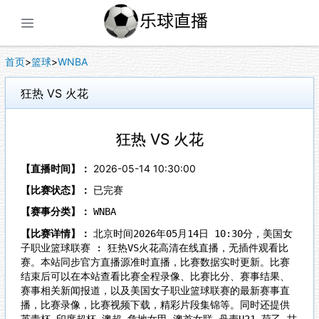
展开菜单
首页
>
篮球
>
WNBA
狂热 VS 火花
狂热 VS 火花
【直播时间】：
2026-05-14 10:30:00
【比赛状态】：
已完赛
【赛事分类】：
WNBA
【比赛详情】：
北京时间2026年05月14日 10:30分，美国女
子职业篮球联赛 : 狂热VS火花高清在线直播，无插件观看比
赛。本站同步官方直播源准时直播，比赛数据实时更新。比赛
结束后可以在本站查看比赛全程录像、比赛比分、赛事结果、
赛事相关新闻报道，以及美国女子职业篮球联赛的最新赛事直
播，比赛录像，比赛视频下载，精彩片段集锦等。同时还提供
英青杯,印度超杯,澳超,危地女甲,澳首女联,丹麦U21,荷乙,甘