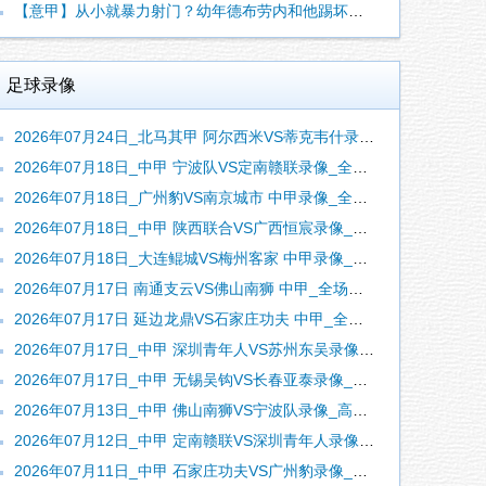
【意甲】从小就暴力射门？幼年德布劳内和他踢坏的树篱！
足球录像
2026年07月24日_北马其甲 阿尔西米VS蒂克韦什录像_全场录像【高清回放】
2026年07月18日_中甲 宁波队VS定南赣联录像_全场录像【视频集锦】
2026年07月18日_广州豹VS南京城市 中甲录像_全场录像【视频集锦】
2026年07月18日_中甲 陕西联合VS广西恒宸录像_全场录像【视频集锦】
2026年07月18日_大连鲲城VS梅州客家 中甲录像_全场录像【全场回放】
2026年07月17日 南通支云VS佛山南狮 中甲_全场录像【全场回放】
2026年07月17日 延边龙鼎VS石家庄功夫 中甲_全场录像【全场回放】
2026年07月17日_中甲 深圳青年人VS苏州东吴录像_全场录像【全场回放】
2026年07月17日_中甲 无锡吴钩VS长春亚泰录像_全场录像【视频集锦】
2026年07月13日_中甲 佛山南狮VS宁波队录像_高清录像【全场回放】
2026年07月12日_中甲 定南赣联VS深圳青年人录像_全场录像【全场回放】
2026年07月11日_中甲 石家庄功夫VS广州豹录像_全场录像【全场回放】