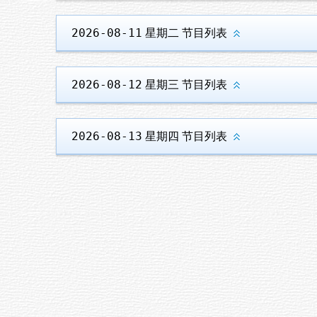
2026-08-11
星期二
节目列表
2026-08-12
星期三
节目列表
2026-08-13
星期四
节目列表