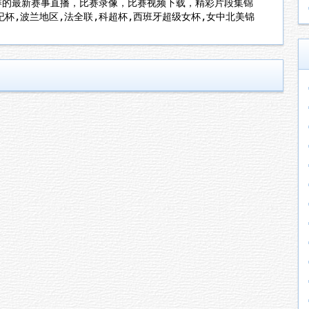
赛的最新赛事直播，比赛录像，比赛视频下载，精彩片段集锦
纪杯,波兰地区,法全联,科超杯,西班牙超级女杯,女中北美锦