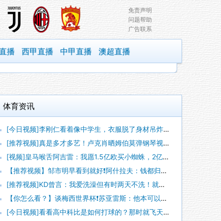
免责声明
问题帮助
广告联系
直播
西甲直播
中甲直播
澳超直播
体育资讯
[今日视频]李刚仁看着像中学生，衣服脱了身材吊炸天！怪不得对
[推荐视频]真是多才多艺！卢克肖晒姆伯莫弹钢琴视频！
[视频]皇马喉舌阿吉雷：我愿1.5亿欧买小蜘蛛，2亿奥利塞，
【推荐视频】邹市明早看到就好❗阿什拉夫：钱都归我妈管，但并不
[推荐视频]KD曾言：我爱洗澡但有时两天不洗！就喜欢脏一点，
【你怎么看？】谈梅西世界杯❗苏亚雷斯：他本可以躺平，但还是把
[今日视频]看看高中科比是如何打球的？那时就飞天遁地、攻防一