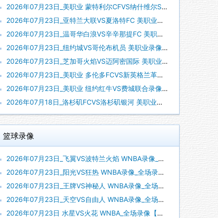
2026年07月23日_美职业 蒙特利尔CFVS纳什维尔SC录像_高清录像【全场回放】
2026年07月23日_亚特兰大联VS夏洛特FC 美职业录像_全场录像【视频集锦】
2026年07月23日_温哥华白浪VS辛辛那提FC 美职业录像_高清录像【全场回放】
2026年07月23日_纽约城VS哥伦布机员 美职业录像_全场录像【视频集锦】
2026年07月23日_芝加哥火焰VS迈阿密国际 美职业录像_高清录像【全场回放】
2026年07月23日_美职业 多伦多FCVS新英格兰革命录像_高清录像【全场回放】
2026年07月23日_美职业 纽约红牛VS费城联合录像_全场录像【全场回放】
2026年07月18日_洛杉矶FCVS洛杉矶银河 美职业录像_高清录像【全场回放】
篮球录像
2026年07月23日_飞翼VS波特兰火焰 WNBA录像_高清录像【全场回放】
2026年07月23日_阳光VS狂热 WNBA录像_全场录像【全场回放】
2026年07月23日_王牌VS神秘人 WNBA录像_全场录像【高清回放】
2026年07月23日_天空VS自由人 WNBA录像_全场录像【高清回放】
2026年07月23日 水星VS火花 WNBA_全场录像【全场回放】