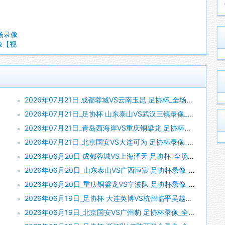
全场录像
录像【视
2026年07月21日 成都蓉城VS云南玉昆 足协杯_全场录像【全场回放】
2026年07月21日_足协杯 山东泰山VS武汉三镇录像_高清录像【全场回放】
2026年07月21日_青岛西海岸VS重庆铜梁龙 足协杯录像_全场录像【视频集锦】
2026年07月21日_北京国安VS大连可为 足协杯录像_全场录像【全场回放】
2026年06月20日 成都蓉城VS上海泽天 足协杯_全场录像【视频集锦】
2026年06月20日_山东泰山VS广西恒宸 足协杯录像_全场录像【高清回放】
2026年06月20日_重庆铜梁龙VS宁波队 足协杯录像_高清录像【全场回放】
2026年06月19日_足协杯 大连英博VS杭州临平吴越录像_高清录像【全场回放】
2026年06月19日_北京国安VS广州豹 足协杯录像_全场录像【视频集锦】