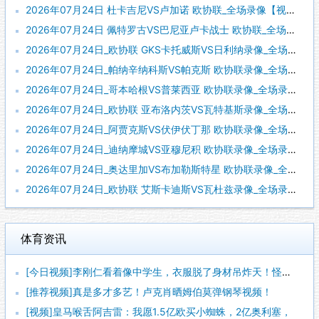
2026年07月24日 杜卡吉尼VS卢加诺 欧协联_全场录像【视频集锦】
2026年07月24日 佩特罗古VS巴尼亚卢卡战士 欧协联_全场录像【全场回放】
2026年07月24日_欧协联 GKS卡托威斯VS日利纳录像_全场录像【视频集锦】
2026年07月24日_帕纳辛纳科斯VS帕克斯 欧协联录像_全场录像【高清回放】
2026年07月24日_哥本哈根VS普莱西亚 欧协联录像_全场录像【全场回放】
2026年07月24日_欧协联 亚布洛内茨VS瓦特基斯录像_全场录像【全场回放】
2026年07月24日_阿贾克斯VS伏伊伏丁那 欧协联录像_全场录像【视频集锦】
2026年07月24日_迪纳摩城VS亚穆尼积 欧协联录像_全场录像【视频集锦】
2026年07月24日_奥达里加VS布加勒斯特星 欧协联录像_全场录像【视频集锦】
2026年07月24日_欧协联 艾斯卡迪斯VS瓦杜兹录像_全场录像【高清回放】
体育资讯
[今日视频]李刚仁看着像中学生，衣服脱了身材吊炸天！怪不得对
[推荐视频]真是多才多艺！卢克肖晒姆伯莫弹钢琴视频！
[视频]皇马喉舌阿吉雷：我愿1.5亿欧买小蜘蛛，2亿奥利塞，