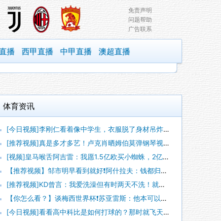
免责声明
问题帮助
广告联系
直播
西甲直播
中甲直播
澳超直播
体育资讯
[今日视频]李刚仁看着像中学生，衣服脱了身材吊炸天！怪不得对
[推荐视频]真是多才多艺！卢克肖晒姆伯莫弹钢琴视频！
[视频]皇马喉舌阿吉雷：我愿1.5亿欧买小蜘蛛，2亿奥利塞，
【推荐视频】邹市明早看到就好❗阿什拉夫：钱都归我妈管，但并不
[推荐视频]KD曾言：我爱洗澡但有时两天不洗！就喜欢脏一点，
【你怎么看？】谈梅西世界杯❗苏亚雷斯：他本可以躺平，但还是把
[今日视频]看看高中科比是如何打球的？那时就飞天遁地、攻防一