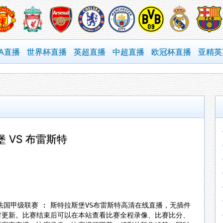
BA直播
世界杯直播
英超直播
中超直播
欧冠杯直播
亚精英
 VS 布雷斯特
0分，法国甲级联赛 : 斯特拉斯堡VS布雷斯特高清在线直播，无插件
时更新。比赛结束后可以在本站查看比赛全程录像、比赛比分、