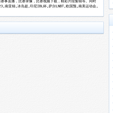
新赛事直播，比赛录像，比赛视频下载，精彩片段集锦等。同时
,南亚锦,冰岛超,印尼IBL杯,萨尔LNBT,欧国预,南美运动会,