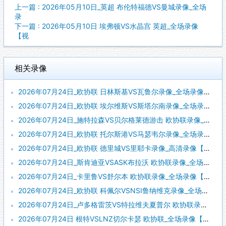
上一篇 : 2026年05月10日_英超 布伦特福德VS曼城录像_全场
录
下一篇 : 2026年05月10日 埃弗顿VS水晶宫 英超_全场录像
【视
相关录像
2026年07月24日_欧协联 日林斯基VS瓦鲁尔录像_全场录像【高清回放】
2026年07月24日_欧协联 埃尔维斯VS斯塔尔南录像_全场录像【全场回放】
2026年07月24日_施特拉森VS贝尔格莱德游击 欧协联录像_全场录像【全场回放】
2026年07月24日_欧协联 托尔斯港VS马瑟韦尔录像_全场录像【视频集锦】
2026年07月24日_欧协联 德里城VS里耶卡录像_高清录像【全场回放】
2026年07月24日_斯肯迪亚VSASK布拉沃 欧协联录像_全场录像【高清回放】
2026年07月24日_卡里鲁VS舒尔本 欧协联录像_全场录像【高清回放】
2026年07月24日_欧协联 科佩尔VSNSI鲁纳维克录像_全场录像【视频集锦】
2026年07月24日_卢多格雷茨VS特拉维夫夏普尔 欧协联录像_高清录像【全场回放】
2026年07月24日 根特VSLNZ切尔卡瑟 欧协联_全场录像【全场回放】