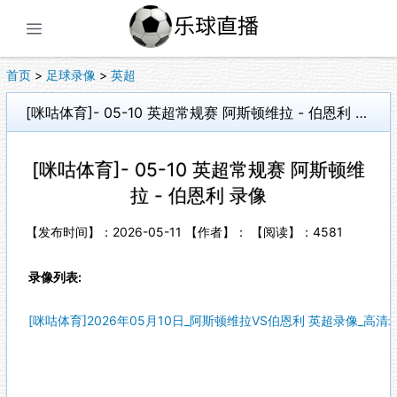
展开菜单
首页
>
足球录像
>
英超
[咪咕体育]- 05-10 英超常规赛 阿斯顿维拉 - 伯恩利 录像
[咪咕体育]- 05-10 英超常规赛 阿斯顿维
拉 - 伯恩利 录像
【发布时间】：2026-05-11 【作者】： 【阅读】：
4581
录像列表:
[咪咕体育]2026年05月10日_阿斯顿维拉VS伯恩利 英超录像_高