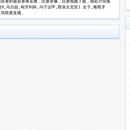
级联赛的最新赛事直播，比赛录像，比赛视频下载，精彩片段集
19,马尔超,匈牙利杯,乌干达甲,斯洛文尼亚1 女子,葡萄牙
洲WL等联赛直播。