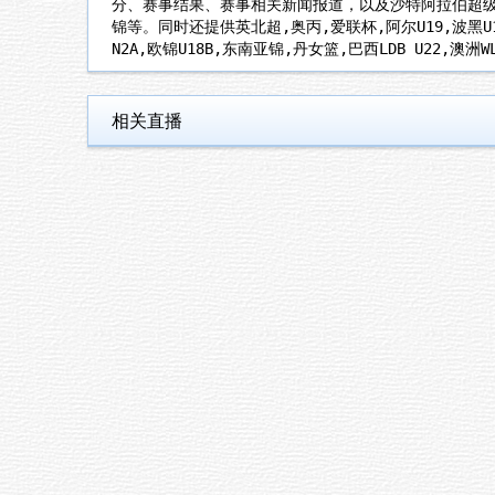
分、赛事结果、赛事相关新闻报道，以及沙特阿拉伯超
锦等。同时还提供英北超,奥丙,爱联杯,阿尔U19,波黑U
N2A,欧锦U18B,东南亚锦,丹女篮,巴西LDB U22,澳
相关直播