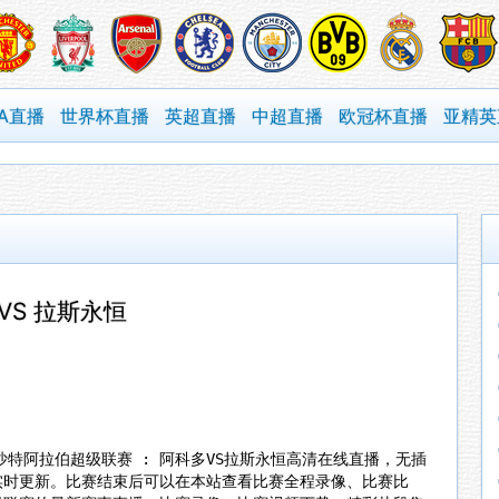
BA直播
世界杯直播
英超直播
中超直播
欧冠杯直播
亚精英
VS 拉斯永恒
0分，沙特阿拉伯超级联赛 : 阿科多VS拉斯永恒高清在线直播，无插
实时更新。比赛结束后可以在本站查看比赛全程录像、比赛比